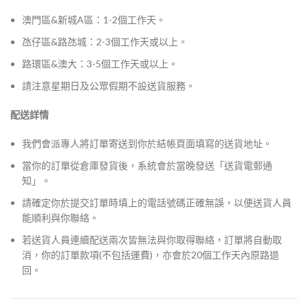
澳門區&新城A區：1-2個工作天。
氹仔區&路氹城：2-3個工作天或以上。
路環區&澳大：3-5個工作天或以上。
請注意星期日及公眾假期不設送貨服務。
配送詳情
我們會派專人將訂單寄送到你於結帳頁面填寫的送貨地址。
當你的訂單從倉庫發貨後，系統會於當晚發送「送貨電郵通
知」。
請確定你於提交訂單時填上的電話號碼正確無誤，以便送貨人員
能順利與你聯絡。
若送貨人員連續配送兩次皆無法與你取得聯絡，訂單將自動取
消，你的訂單款項(不包括運費)，亦會於20個工作天內原路退
回。