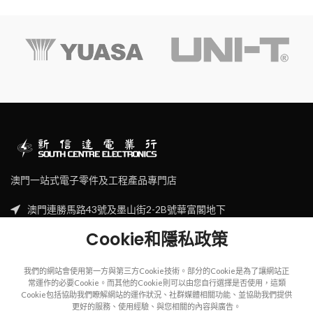
澳門一站式電子零件及工程產品專門店
澳門連勝馬路43號及墨山街2-2B號華富閣地下
Tel: (853) 2830 7910
Cookie和隱私政策
Email: sales@scecl.com
我們的網站會使用第一方與第三方Cookie技術。部分的Cookie是為了讓網站正
常運作的必要Cookie。而其他的Cookie則可以由您自行選擇是否使用，這類
Cookie包括協助我們瞭解網站的運作狀況、社群媒體相關功能、並協助我們提供
更好的服務、使用經驗、與您相關的內容與廣告。