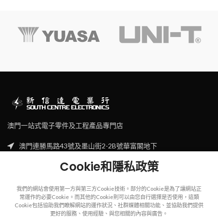
澳門一站式電子零件及工程產品專門店
澳門連勝馬路43號及墨山街2-2B號華富閣地下
Tel: (853) 2830 7910
Cookie和隱私政策
Email: sales@scecl.com
我們的網站會使用第一方與第三方Cookie技術。部分的Cookie是為了讓網站正
常運作的必要Cookie。而其他的Cookie則可以由您自行選擇是否使用，這類
Cookie包括協助我們瞭解網站的運作狀況、社群媒體相關功能、並協助我們提供
更好的服務、使用經驗、與您相關的內容與廣告。