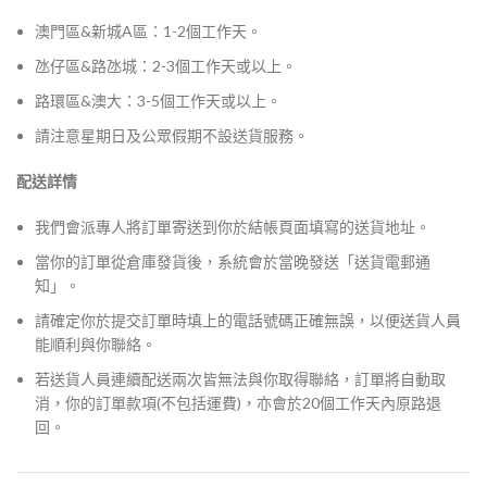
澳門區&新城A區：1-2個工作天。
氹仔區&路氹城：2-3個工作天或以上。
路環區&澳大：3-5個工作天或以上。
請注意星期日及公眾假期不設送貨服務。
配送詳情
我們會派專人將訂單寄送到你於結帳頁面填寫的送貨地址。
當你的訂單從倉庫發貨後，系統會於當晚發送「送貨電郵通
知」。
請確定你於提交訂單時填上的電話號碼正確無誤，以便送貨人員
能順利與你聯絡。
若送貨人員連續配送兩次皆無法與你取得聯絡，訂單將自動取
消，你的訂單款項(不包括運費)，亦會於20個工作天內原路退
回。