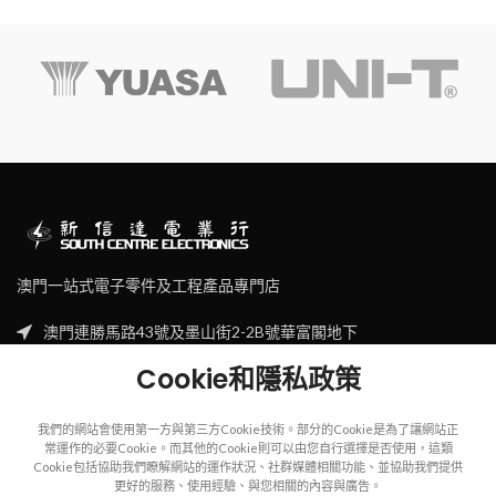
澳門一站式電子零件及工程產品專門店
澳門連勝馬路43號及墨山街2-2B號華富閣地下
Tel: (853) 2830 7910
Cookie和隱私政策
Email: sales@scecl.com
我們的網站會使用第一方與第三方Cookie技術。部分的Cookie是為了讓網站正
常運作的必要Cookie。而其他的Cookie則可以由您自行選擇是否使用，這類
Cookie包括協助我們瞭解網站的運作狀況、社群媒體相關功能、並協助我們提供
更好的服務、使用經驗、與您相關的內容與廣告。