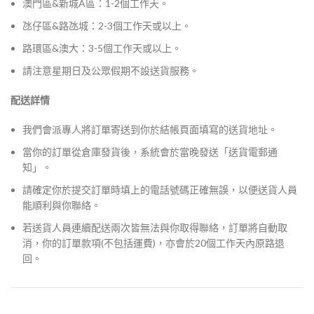
澳門區&新城A區：1-2個工作天。
氹仔區&路氹城：2-3個工作天或以上。
路環區&澳大：3-5個工作天或以上。
請注意星期日及公眾假期不設送貨服務。
配送詳情
我們會派專人將訂單寄送到你於結帳頁面填寫的送貨地址。
當你的訂單從倉庫發貨後，系統會於當晚發送「送貨電郵通
知」。
請確定你於提交訂單時填上的電話號碼正確無誤，以便送貨人員
能順利與你聯絡。
若送貨人員連續配送兩次皆無法與你取得聯絡，訂單將自動取
消，你的訂單款項(不包括運費)，亦會於20個工作天內原路退
回。