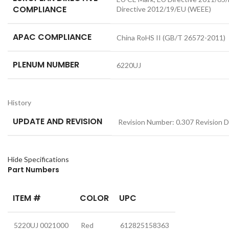
COMPLIANCE
Directive 2012/19/EU (WEEE)
APAC COMPLIANCE
China RoHS II (GB/T 26572-2011)
PLENUM NUMBER
6220UJ
History
UPDATE AND REVISION
Revision Number: 0.307 Revision 
Hide Specifications
Part Numbers
ITEM #
COLOR
UPC
5220UJ 0021000
Red
612825158363