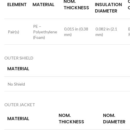
NOM.
ELEMENT
MATERIAL
INSULATION
THICKNESS
DIAMETER
PE –
0.015 in (0.38
0.082 in (2.1
Pair(s)
Polyethylene
mm)
mm)
(Foam)
OUTER SHIELD
MATERIAL
No Shield
OUTER JACKET
NOM.
NOM.
MATERIAL
THICKNESS
DIAMETER