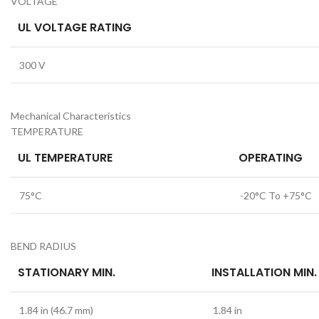
VOLTAGE
UL VOLTAGE RATING
300 V
Mechanical Characteristics
TEMPERATURE
UL TEMPERATURE
OPERATING
75°C
-20°C To +75°C
BEND RADIUS
STATIONARY MIN.
INSTALLATION MIN.
1.84 in (46.7 mm)
1.84 in