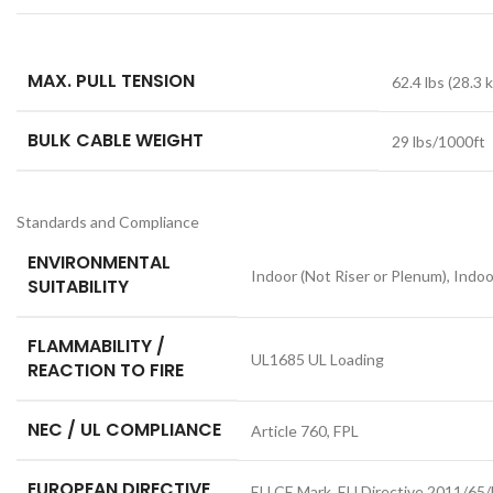
MAX. PULL TENSION
62.4 lbs (28.3 
BULK CABLE WEIGHT
29 lbs/1000ft
Standards and Compliance
ENVIRONMENTAL
Indoor (Not Riser or Plenum), Indoo
SUITABILITY
FLAMMABILITY /
UL1685 UL Loading
REACTION TO FIRE
NEC / UL COMPLIANCE
Article 760, FPL
EUROPEAN DIRECTIVE
EU CE Mark, EU Directive 2011/65/