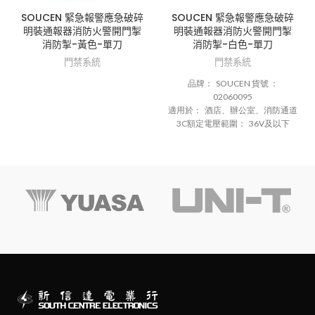
SOUCEN 緊急報警應急破碎
SOUCEN 緊急報警應急破碎
明裝通報器消防火警開門掣
明裝通報器消防火警開門掣
消防掣-黃色-單刀
消防掣-白色-單刀
門禁系統
門禁系統
品牌：
SOUCEN
貨
號 ：
02060095
適用於：
酒店
、
辦公室
、
消防
通道
3C
額
定
電
壓
範圍：
36V
及
以下
適用
範圍
生產
線
報警
警示
信號
外
形
尺寸
86*86*53（mm）
啟動
方式：
按鈕
開
關
面板
材
質：
ABS