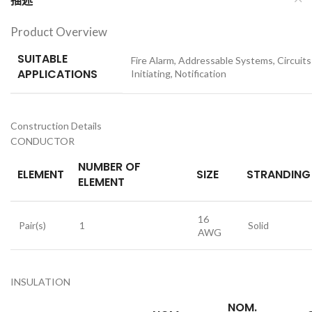
描述
Product Overview
SUITABLE
Fire Alarm, Addressable Systems, Circuits
APPLICATIONS
Initiating, Notification
Construction Details
CONDUCTOR
NUMBER OF
ELEMENT
SIZE
STRANDING
ELEMENT
16
Pair(s)
1
Solid
AWG
INSULATION
NOM.