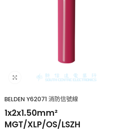
Click to enlarge
BELDEN Y62071 消防信號線
1x2x1.50mm²
MGT/XLP/OS/LSZH