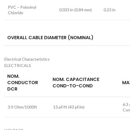
PVC – Polyvinyl
0.033 in (0.84 mm)
0.23 in
Chloride
OVERALL CABLE DIAMETER (NOMINAL)
Electrical Characteristics
ELECTRICALS
NOM.
NOM. CAPACITANCE
CONDUCTOR
MA
COND-TO-COND
DCR
6.3
3.9 Ohm/1000ft
13 pF/ft (43 pF/m)
Con