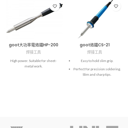
goot大功率電烙鐵HP-200
goot烙鐵CS-21
焊接工具
焊接工具
High power. Suitable for sheet-
Easy to hold slim grip.
metal work.
Perfect for precision soldering.
Slim and sharp tips.
Ceramic heater and lower
priced tips.
Hex wrench (opposite side: 1.5
mm) is required to replace the
soldering tip.