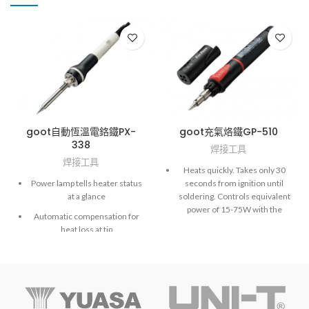
goot自動恆溫電鉻鐵PX-
goot充氣烙鐵GP-510
338
焊接工具
焊接工具
Heats quickly. Takes only 30
Power lamp tells heater status
seconds from ignition until
at a glance
soldering. Controls equivalent
power of 15-75W with the
Automatic compensation for
temperature adjuster.
heat loss at tip
Optional tip converts it to a hot
Well insulated grip protects
knife or other hot air tools.
your hand
Operates approx. 45 minutes
High-power ceramic heater
between refills (when used at
allows lead-free solder
max. temperature as a