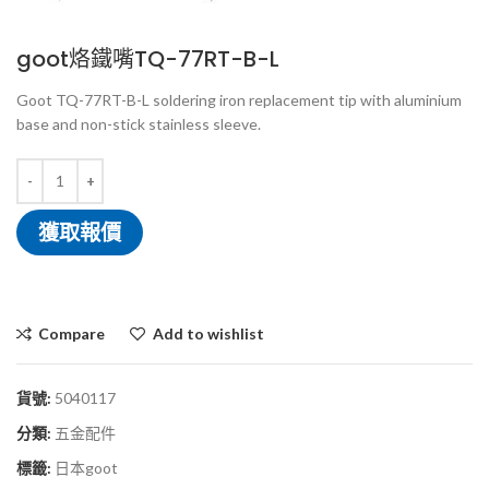
goot烙鐵嘴TQ-77RT-B-L
Goot TQ-77RT-B-L soldering iron replacement tip with aluminium
base and non-stick stainless sleeve.
獲取報價
Compare
Add to wishlist
貨號:
5040117
分類:
五金配件
標籤:
日本goot