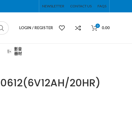
NEWSLETTER
CONTACT US
FAQS
0
LOGIN / REGISTER
0.00
影音
器材
612(6V12AH/20HR)