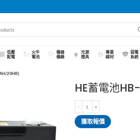
低壓
火牛
儀器
光源
專業
弱電
配電
電池
儀錶
燈具
線材
系統
AH/20HR)
HE蓄電池HB-0
獲取報價