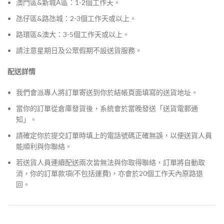
澳門區&新城A區：1-2個工作天。
氹仔區&路氹城：2-3個工作天或以上。
路環區&澳大：3-5個工作天或以上。
請注意星期日及公眾假期不設送貨服務。
配送詳情
我們會派專人將訂單寄送到你於結帳頁面填寫的送貨地址。
當你的訂單從倉庫發貨後，系統會於當晚發送「送貨電郵通
知」。
請確定你於提交訂單時填上的電話號碼正確無誤，以便送貨人員
能順利與你聯絡。
若送貨人員連續配送兩次皆無法與你取得聯絡，訂單將自動取
消，你的訂單款項(不包括運費)，亦會於20個工作天內原路退
回。