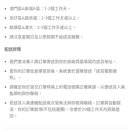
澳門區&新城A區：1-2個工作天。
氹仔區&路氹城：2-3個工作天或以上。
路環區&澳大：3-5個工作天或以上。
請注意星期日及公眾假期不設送貨服務。
配送詳情
我們會派專人將訂單寄送到你於結帳頁面填寫的送貨地址。
當你的訂單從倉庫發貨後，系統會於當晚發送「送貨電郵通
知」。
請確定你於提交訂單時填上的電話號碼正確無誤，以便送貨人員
能順利與你聯絡。
若送貨人員連續配送兩次皆無法與你取得聯絡，訂單將自動取
消，你的訂單款項(不包括運費)，亦會於20個工作天內原路退
回。