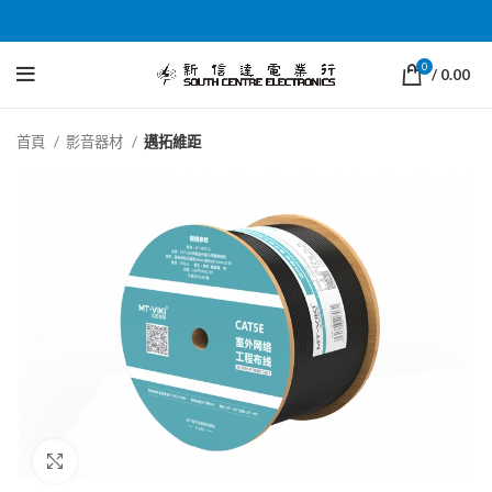
0
/
0.00
首頁
影音器材
邁拓維距
Click to enlarge