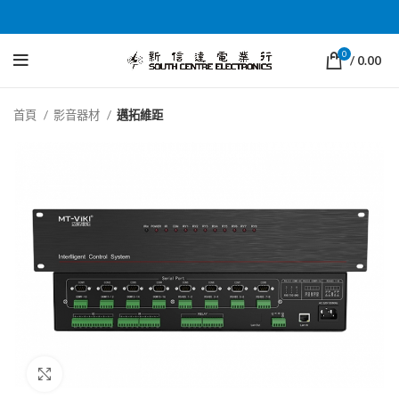
0
/
0.00
首頁
影音器材
邁拓維距
Click to enlarge