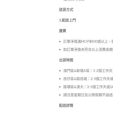
送貨方式
1.配送上門
運費
訂單淨值滿MOP$800或以上
如訂單淨值未符合以上消費金額，
出貨時間
澳門區&新城A區：1-2個工作天
氹仔區&路氹城：2-3個工作天
路環區&澳大：3-5個工作天或
請注意星期日及公眾假期不設送
配送詳情