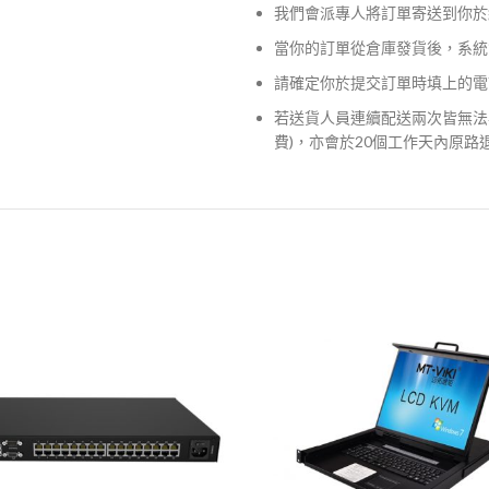
我們會派專人將訂單寄送到你於
當你的訂單從倉庫發貨後，系統
請確定你於提交訂單時填上的電
若送貨人員連續配送兩次皆無法
費)，亦會於20個工作天內原路