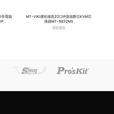
CD多電腦
MT-VIKI邁拓維距32口IP遠端數位KVM切
MT-
IP
換器MT-9832MS
邁拓維距