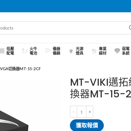
低壓
火牛
儀器
光源
專業
弱電
配電
電池
儀錶
燈具
線材
系統
VGA切換器MT-15-2CF
MT-VIKI
換器MT-15-2
獲取報價