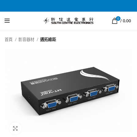
0
/
0.00
首頁
影音器材
邁拓維距
Click to enlarge