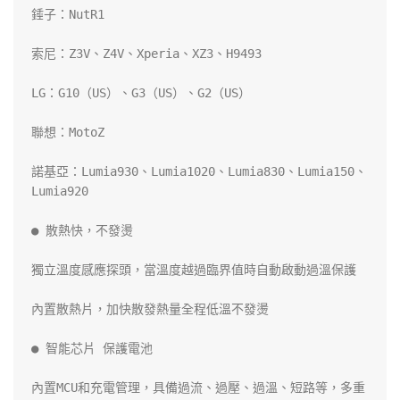
錘子：NutR1

索尼：Z3V、Z4V、Xperia、XZ3、H9493

LG：G10（US）、G3（US）、G2（US）

聯想：MotoZ

諾基亞：Lumia930、Lumia1020、Lumia830、Lumia150、
Lumia920

● 散熱快，不發燙

獨立溫度感應探頭，當溫度越過臨界值時自動啟動過溫保護

內置散熱片，加快散發熱量全程低溫不發燙

● 智能芯片 保護電池

內置MCU和充電管理，具備過流、過壓、過溫、短路等，多重