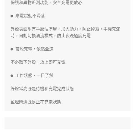
保護和異物監測功能，安全充電更放心

● 來電震動不滑落

外殼表面附有手感油塗層，加大助力，防止掉落。手機充滿
時，自動切換涓流模式，防止夜晚過度充電

● 帶殼充電，依然全速

不必取下外殼，放上即可充電

● 工作狀態，一目了然

綠燈常亮既是待機和充電完成狀態

藍燈閃爍既是正在充電狀態