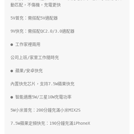
動匹配，不傷機，充電更快

5V普充：需搭配5V適配器

9V快充：需搭配QC2.0/3.0適配器

● 工作家裡兩用

公司上班/家里工作隨時充

● 蘋果/安卓快充

內置快充芯片，支持7.5W蘋果快充

● 智能適應5W/三星10W充電功率

5W小米普充：200分鐘充滿小米MIX2S

7.5W蘋果定頻快充：190分鐘充滿iPhoneX
