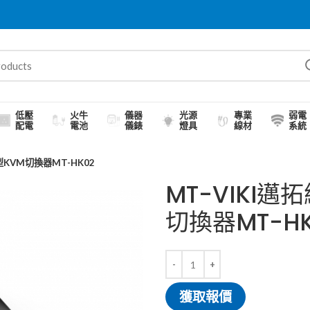
低壓
火牛
儀器
光源
專業
弱電
配電
電池
儀錶
燈具
線材
系統
型KVM切換器MT-HK02
MT-VIKI
切換器MT-HK
獲取報價