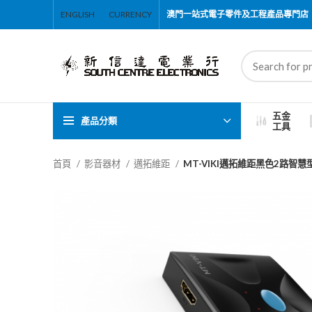
ENGLISH
CURRENCY
澳門一站式電子零件及工程產品專門店
五金
產品分類
工具
首頁
影音器材
邁拓維距
MT-VIKI邁拓維距黑色2路智慧