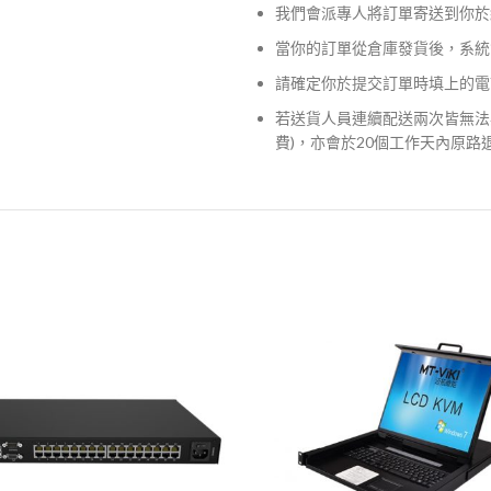
我們會派專人將訂單寄送到你於
當你的訂單從倉庫發貨後，系統
請確定你於提交訂單時填上的電
若送貨人員連續配送兩次皆無法
費)，亦會於20個工作天內原路