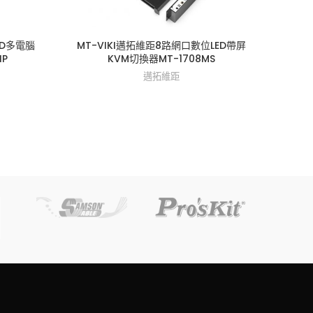
LCD多電腦
MT-VIKI邁拓維距8路網口數位LED帶屏
MT-
IP
KVM切換器MT-1708MS
高密
邁拓維距