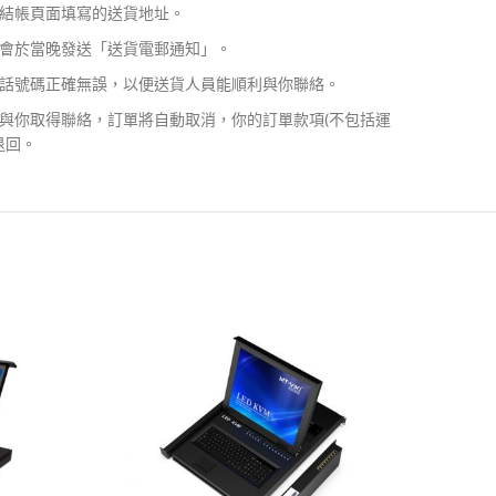
結帳頁面填寫的送貨地址。
會於當晚發送「送貨電郵通知」。
話號碼正確無誤，以便送貨人員能順利與你聯絡。
與你取得聯絡，訂單將自動取消，你的訂單款項(不包括運
退回。