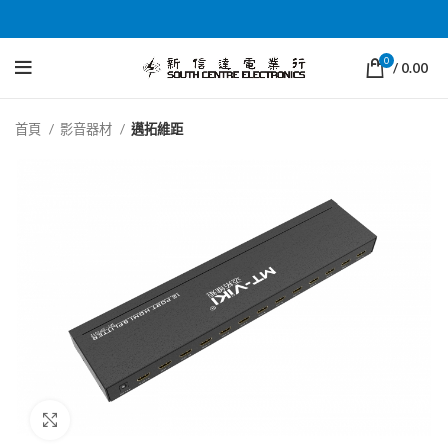
0
/
0.00
首頁
影音器材
邁拓維距
Click to enlarge