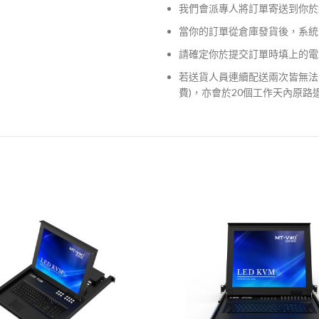
我們會派專人將訂單寄送到你於
當你的訂單從倉庫發貨後，系統
請確定你於提交訂單時填上的電
若送貨人員連續配送兩次皆無法
費)，亦會於20個工作天內原路