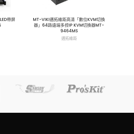
LED帶屏
MT-VIKI邁拓維距高清「數位KVM切換
MT-V
S
器」64路遠端多控IP KVM切換器MT-
端
9464MS
邁拓維距