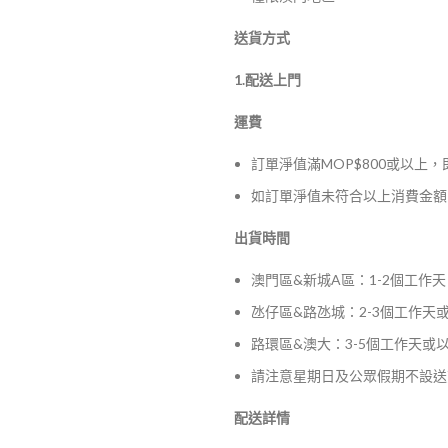
送貨方式
1.配送上門
運費
訂單淨值滿MOP$800或以上
如訂單淨值未符合以上消費金額，
出貨時間
澳門區&新城A區：1-2個工作天
氹仔區&路氹城：2-3個工作天
路環區&澳大：3-5個工作天或
請注意星期日及公眾假期不設送
配送詳情