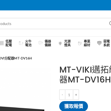
低壓
火牛
儀器
光源
專業
弱電
配電
電池
儀錶
燈具
線材
系統
DVI分配器MT-DV16H
MT-VIKI邁
器MT-DV16H
獲取報價