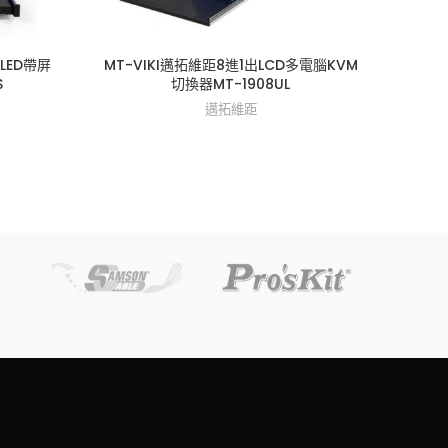
LED帶屏
MT-VIKI邁拓維距8進1出LCD多電腦KVM
MT-
S
切換器MT-1908UL
邁拓維距