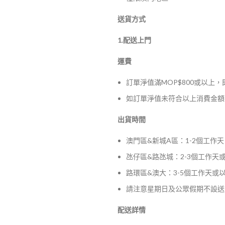
送貨方式
1.配送上門
運費
訂單淨值滿MOP$800或以上
如訂單淨值未符合以上消費金額，
出貨時間
澳門區&新城A區：1-2個工作天
氹仔區&路氹城：2-3個工作天
路環區&澳大：3-5個工作天或
請注意星期日及公眾假期不設送
配送詳情