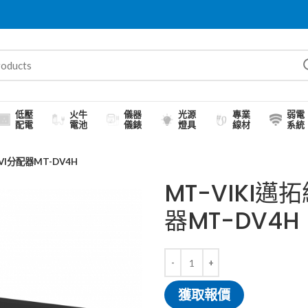
低壓
火牛
儀器
光源
專業
弱電
配電
電池
儀錶
燈具
線材
系統
VI分配器MT-DV4H
MT-VIKI邁
器MT-DV4H
獲取報價