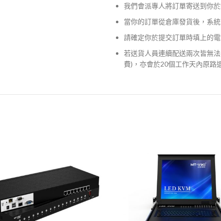
我們會派專人將訂單寄送到你於
當你的訂單從倉庫發貨後，系統
請確定你於提交訂單時填上的電
若送貨人員連續配送兩次皆無法
費)，亦會於20個工作天內原路