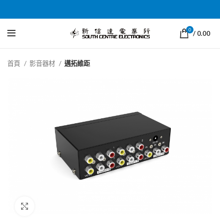
0
/
0.00
首頁
影音器材
邁拓維距
Click to enlarge