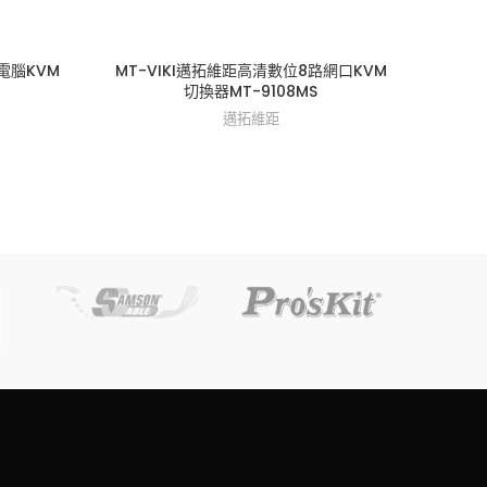
多電腦KVM
MT-VIKI邁拓維距高清數位8路網口KVM
MT-V
切換器MT-9108MS
邁拓維距