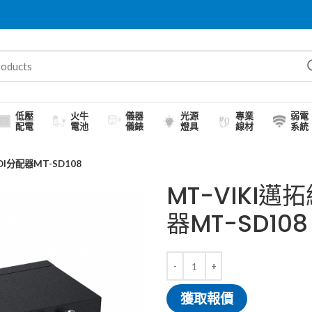
低壓
火牛
儀器
光源
專業
弱電
配電
電池
儀錶
燈具
線材
系統
DI分配器MT-SD108
MT-VIKI邁
器MT-SD108
獲取報價