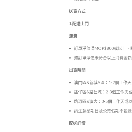
送貨方式
1.配送上門
運費
訂單淨值滿MOP$800或以上
如訂單淨值未符合以上消費金額，
出貨時間
澳門區&新城A區：1-2個工作天
氹仔區&路氹城：2-3個工作天
路環區&澳大：3-5個工作天或
請注意星期日及公眾假期不設送
配送詳情