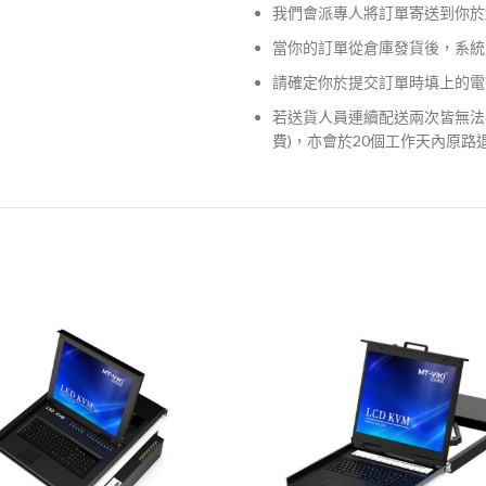
我們會派專人將訂單寄送到你於
當你的訂單從倉庫發貨後，系統
請確定你於提交訂單時填上的電
若送貨人員連續配送兩次皆無法
費)，亦會於20個工作天內原路