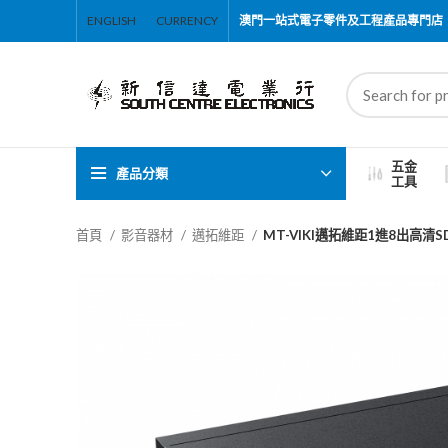
ENGLISH
CURRENCY
澳門一站式電子零件及工程產品專門店
五金
產品分類
工具
首頁
影音器材
邁拓維距
MT-VIKI邁拓維距1進8出高清S