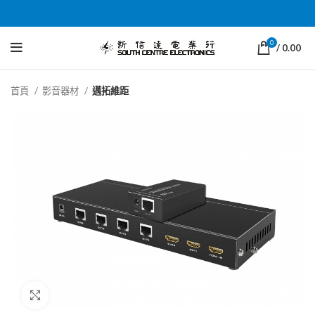
0
/
0.00
首頁
影音器材
邁拓維距
Click to enlarge