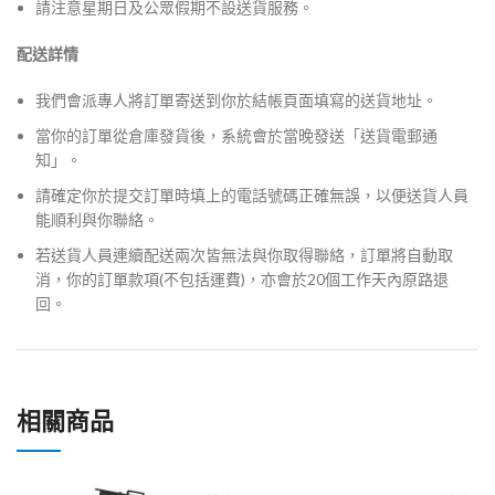
請注意星期日及公眾假期不設送貨服務。
配送詳情
我們會派專人將訂單寄送到你於結帳頁面填寫的送貨地址。
當你的訂單從倉庫發貨後，系統會於當晚發送「送貨電郵通
知」。
請確定你於提交訂單時填上的電話號碼正確無誤，以便送貨人員
能順利與你聯絡。
若送貨人員連續配送兩次皆無法與你取得聯絡，訂單將自動取
消，你的訂單款項(不包括運費)，亦會於20個工作天內原路退
回。
相關商品