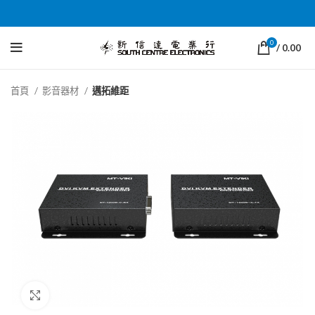
0
/
0.00
首頁
影音器材
邁拓維距
Click to enlarge