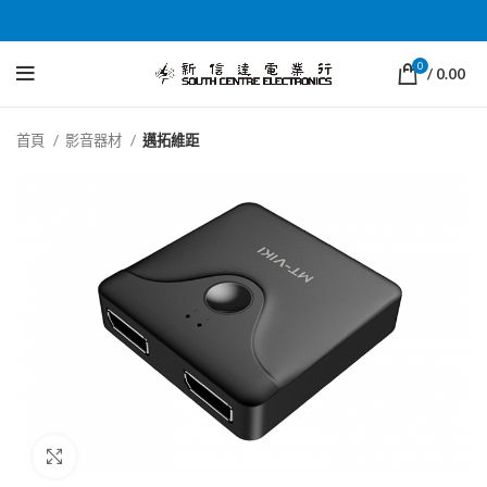
0
/
0.00
首頁
影音器材
邁拓維距
Click to enlarge