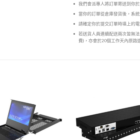
我們會派專人將訂單寄送到你於
當你的訂單從倉庫發貨後，系統
請確定你於提交訂單時填上的電
若送貨人員連續配送兩次皆無法
費)，亦會於20個工作天內原路