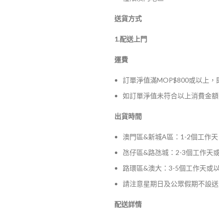
送貨方式
1.配送上門
運費
訂單淨值滿MOP$800或以上
如訂單淨值未符合以上消費金額，
出貨時間
澳門區&新城A區：1-2個工作天
氹仔區&路氹城：2-3個工作天
路環區&澳大：3-5個工作天或
請注意星期日及公眾假期不設送
配送詳情