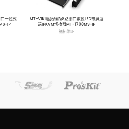
網口一體式
MT-VIKI邁拓維距8路網口數位LED帶屏遠
MT-
S-IP
端IPKVM切換器MT-1708MS-IP
邁拓維距