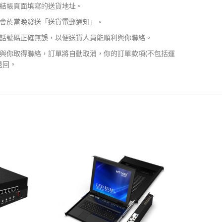
結帳頁面填寫的送貨地址。
會於當晚發送「送貨電郵通知」。
話號碼正確無誤，以便送貨人員能順利與你聯絡。
與你取得聯絡，訂單將自動取消，你的訂單款項(不包括運
退回。