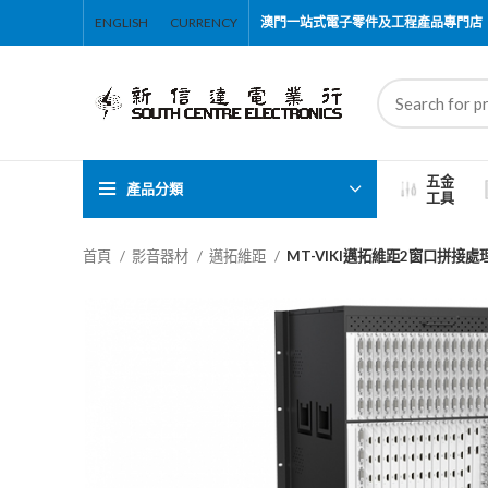
ENGLISH
CURRENCY
澳門一站式電子零件及工程產品專門店
五金
產品分類
工具
首頁
影音器材
邁拓維距
MT-VIKI邁拓維距2窗口拼接處理器