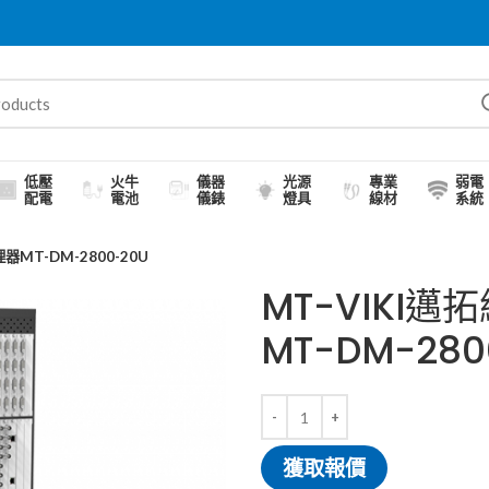
低壓
火牛
儀器
光源
專業
弱電
配電
電池
儀錶
燈具
線材
系統
MT-DM-2800-20U
MT-VIKI
MT-DM-280
獲取報價