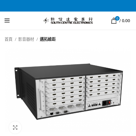
0
/
0.00
首頁
影音器材
邁拓維距
Click to enlarge