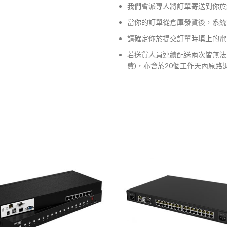
我們會派專人將訂單寄送到你於
當你的訂單從倉庫發貨後，系統
請確定你於提交訂單時填上的電
若送貨人員連續配送兩次皆無法
費)，亦會於20個工作天內原路