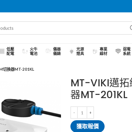
低壓
火牛
儀器
光源
專業
弱電
配電
電池
儀錶
燈具
線材
系統
M切換器MT-201KL
MT-VIKI
器MT-201KL
獲取報價