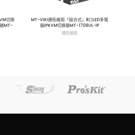
KVM切換
MT-VIKI邁拓維距「組合式」8口LED多電
MT-
器MT-
腦IPKVM切換器MT-1708UL-IP
邁拓維距