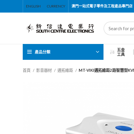
ENGLISH
CURRENCY
澳門一站式電子零件及工程產品專門店
五金
產品分類
工具
首頁
影音器材
邁拓維距
MT-VIKI邁拓維距2路智慧型KV