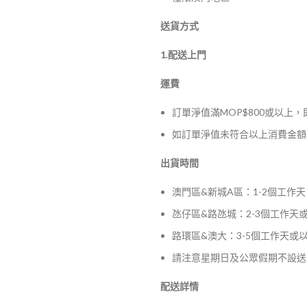
送貨方式
1.配送上門
運費
訂單淨值滿MOP$800或以上
如訂單淨值未符合以上消費金額，
出貨時間
澳門區&新城A區：1-2個工作天
氹仔區&路氹城：2-3個工作天
路環區&澳大：3-5個工作天或
請注意星期日及公眾假期不設送
配送詳情