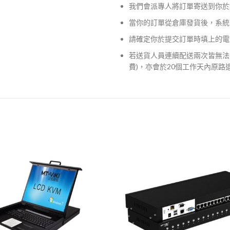
我們會派專人將訂單寄送到你於
當你的訂單從倉庫發貨後，系統
請確定你於提交訂單時填上的電
若送貨人員連續配送兩次皆無法
費)，亦會於20個工作天內原路