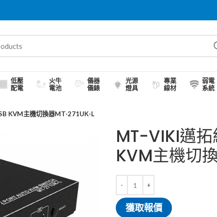
低壓
火牛
儀器
光源
專業
弱電
配電
電池
儀錶
燈具
線材
系統
SB KVM主機切換器MT-271UK-L
MT-VIKI邁
KVM主機切換器
獲取報價