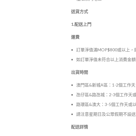
送貨方式
1.配送上門
運費
訂單淨值滿MOP$800或以上
如訂單淨值未符合以上消費金額，
出貨時間
澳門區&新城A區：1-2個工作天
氹仔區&路氹城：2-3個工作天
路環區&澳大：3-5個工作天或
請注意星期日及公眾假期不設送
配送詳情