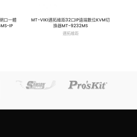
位網口一體
MT-VIKI邁拓維距32口IP遠端數位KVM切
MT-
MS-IP
換器MT-9232MS
邁拓維距