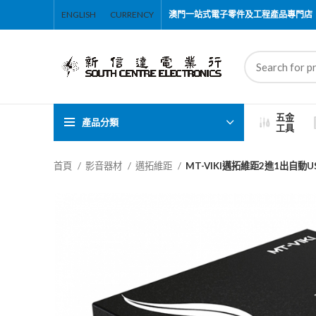
ENGLISH
CURRENCY
澳門一站式電子零件及工程產品專門店
五金
產品分類
工具
首頁
影音器材
邁拓維距
MT-VIKI邁拓維距2進1出自動U