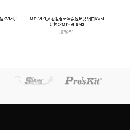
數位KVM切
MT-VIKI邁拓維距高清數位16路網口KVM
MT-
切換器MT-9116MS
邁拓維距