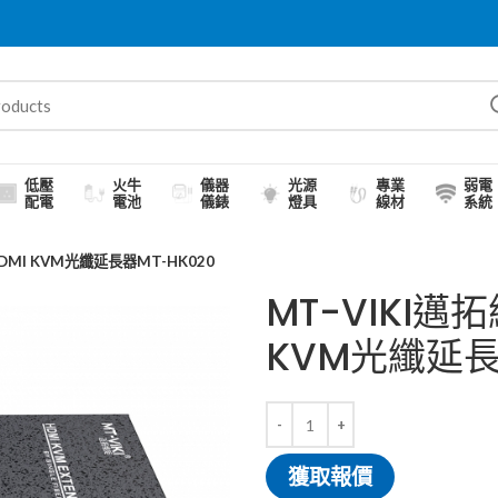
低壓
火牛
儀器
光源
專業
弱電
配電
電池
儀錶
燈具
線材
系統
DMI KVM光纖延長器MT-HK020
MT-VIKI邁
KVM光纖延長
獲取報價