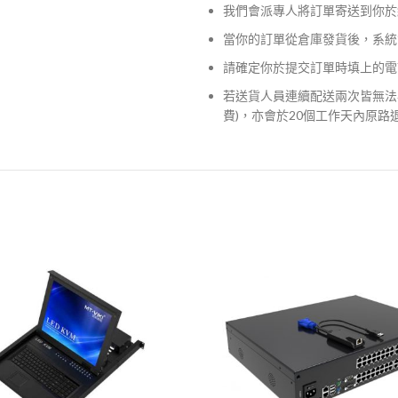
我們會派專人將訂單寄送到你於
當你的訂單從倉庫發貨後，系統
請確定你於提交訂單時填上的電
若送貨人員連續配送兩次皆無法
費)，亦會於20個工作天內原路