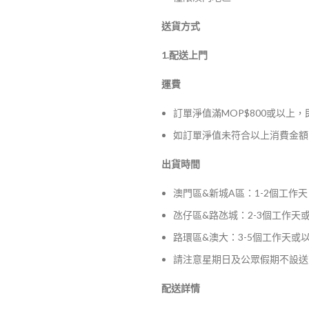
送貨方式
1.配送上門
運費
訂單淨值滿MOP$800或以上
如訂單淨值未符合以上消費金額，
出貨時間
澳門區&新城A區：1-2個工作天
氹仔區&路氹城：2-3個工作天
路環區&澳大：3-5個工作天或
請注意星期日及公眾假期不設送
配送詳情