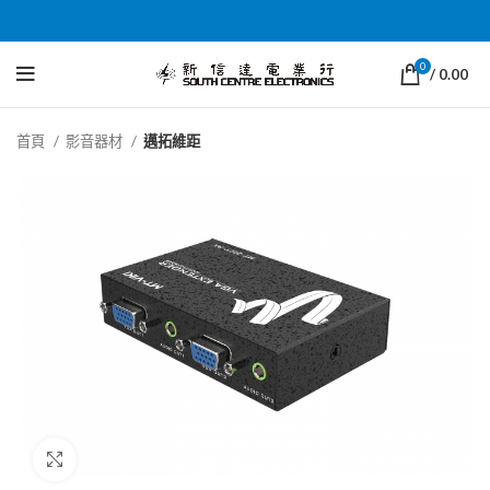
0
/
0.00
首頁
影音器材
邁拓維距
Click to enlarge