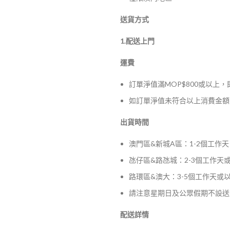
送貨方式
1.配送上門
運費
訂單淨值滿MOP$800或以上
如訂單淨值未符合以上消費金額，
出貨時間
澳門區&新城A區：1-2個工作天
氹仔區&路氹城：2-3個工作天
路環區&澳大：3-5個工作天或
請注意星期日及公眾假期不設送
配送詳情