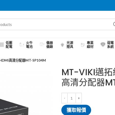
低壓
火牛
儀器
光源
專業
弱電
配電
電池
儀錶
燈具
線材
系統
HDMI高清分配器MT-SP104M
MT-VIKI邁
高清分配器MT
獲取報價