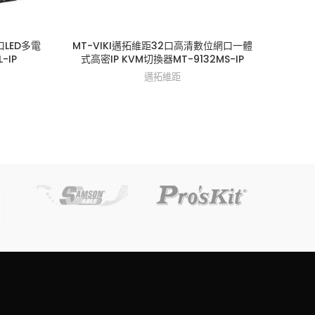
口LED多電
MT-VIKI邁拓維距32口高清數位網口一體
MT-
-IP
式高密IP KVM切換器MT-9132MS-IP
邁拓維距