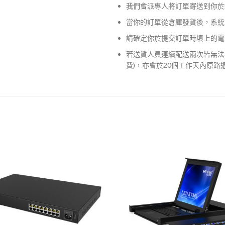
我們會派專人將訂單寄送到你於
當你的訂單從倉庫發貨後，系統
請確定你於提交訂單時填上的電
若送貨人員連續配送兩次皆無法
費)，亦會於20個工作天內原路