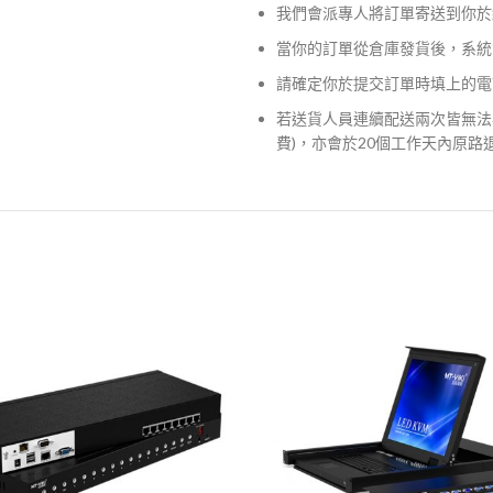
我們會派專人將訂單寄送到你於
當你的訂單從倉庫發貨後，系統
請確定你於提交訂單時填上的電
若送貨人員連續配送兩次皆無法
費)，亦會於20個工作天內原路