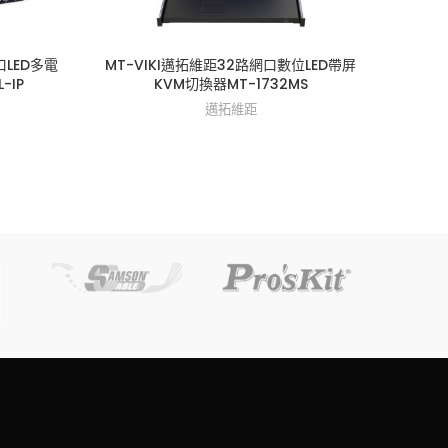
口LED多電
MT-VIKI邁拓維距32路網口數位LED帶屏
MT-
-IP
KVM切換器MT-1732MS
邁拓維距