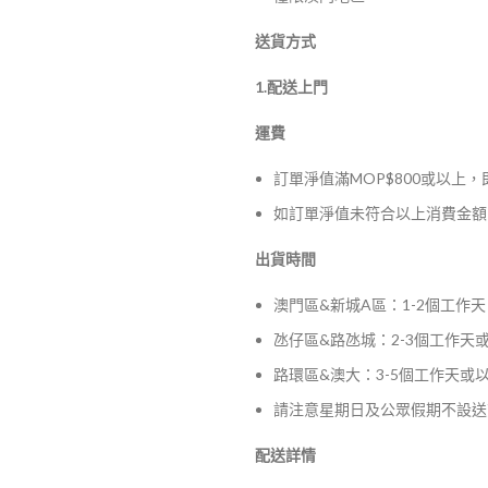
送貨方式
1.配送上門
運費
訂單淨值滿MOP$800或以上
如訂單淨值未符合以上消費金額，
出貨時間
澳門區&新城A區：1-2個工作天
氹仔區&路氹城：2-3個工作天
路環區&澳大：3-5個工作天或
請注意星期日及公眾假期不設送
配送詳情