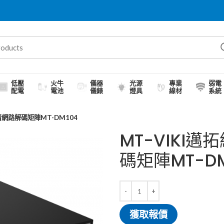
低壓
火牛
儀器
光源
專業
弱電
配電
電池
儀錶
燈具
線材
系統
高清網路解碼矩陣MT-DM104
MT-VIKI
碼矩陣MT-DM
獲取報價