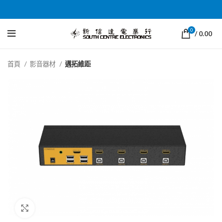
0
/
0.00
首頁
影音器材
邁拓維距
Click to enlarge