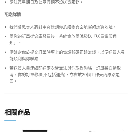
請注意星期日及公眾假期不設送貨服務。
配送詳情
我們會派專人將訂單寄送到你於結帳頁面填寫的送貨地址。
當你的訂單從倉庫發貨後，系統會於當晚發送「送貨電郵通
知」。
請確定你於提交訂單時填上的電話號碼正確無誤，以便送貨人員
能順利與你聯絡。
若送貨人員連續配送兩次皆無法與你取得聯絡，訂單將自動取
消，你的訂單款項(不包括運費)，亦會於20個工作天內原路退
回。
相關商品