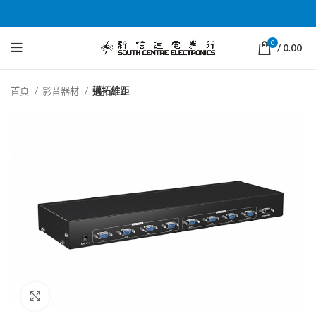
0
/
0.00
首頁
影音器材
邁拓維距
Click to enlarge