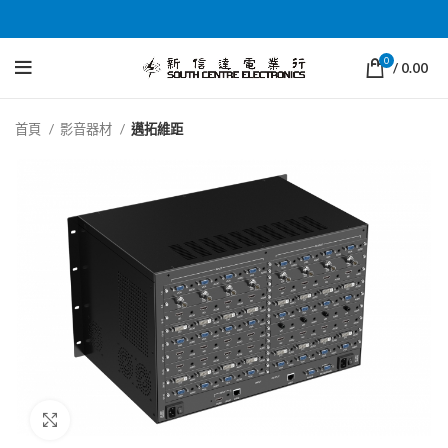
0
/
0.00
首頁
影音器材
邁拓維距
Click to enlarge