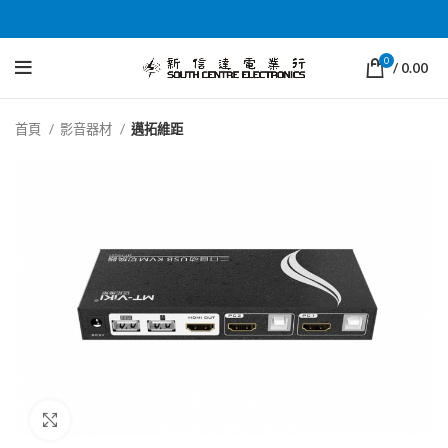
0
/
0.00
首頁
影音器材
邁拓維距
Click to enlarge