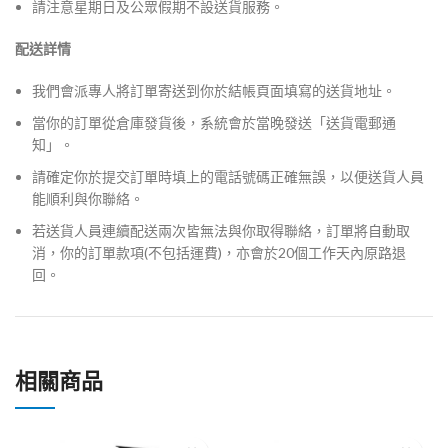
請注意星期日及公眾假期不設送貨服務。
配送詳情
我們會派專人將訂單寄送到你於結帳頁面填寫的送貨地址。
當你的訂單從倉庫發貨後，系統會於當晚發送「送貨電郵通
知」。
請確定你於提交訂單時填上的電話號碼正確無誤，以便送貨人員
能順利與你聯絡。
若送貨人員連續配送兩次皆無法與你取得聯絡，訂單將自動取
消，你的訂單款項(不包括運費)，亦會於20個工作天內原路退
回。
相關商品