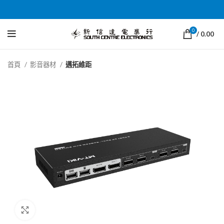
0
/
0.00
首頁
影音器材
邁拓維距
Click to enlarge