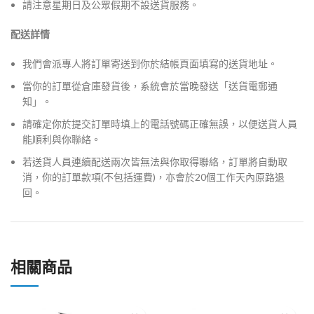
請注意星期日及公眾假期不設送貨服務。
配送詳情
我們會派專人將訂單寄送到你於結帳頁面填寫的送貨地址。
當你的訂單從倉庫發貨後，系統會於當晚發送「送貨電郵通
知」。
請確定你於提交訂單時填上的電話號碼正確無誤，以便送貨人員
能順利與你聯絡。
若送貨人員連續配送兩次皆無法與你取得聯絡，訂單將自動取
消，你的訂單款項(不包括運費)，亦會於20個工作天內原路退
回。
相關商品