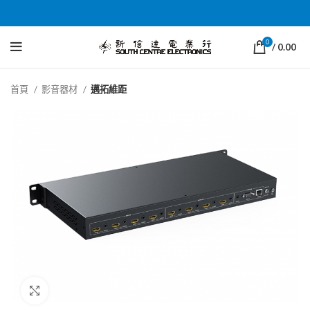
0
/
0.00
首頁
影音器材
邁拓維距
Click to enlarge