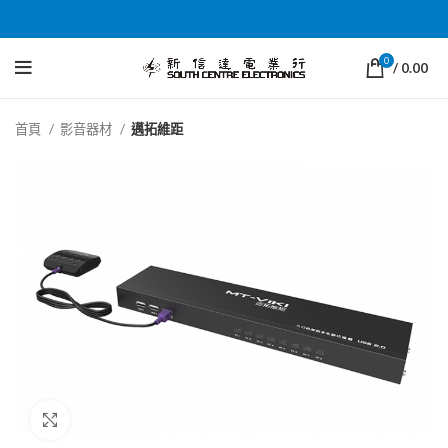
0
/
0.00
首頁
影音器材
邁拓維距
Click to enlarge