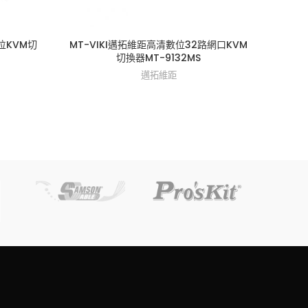
數位KVM切
MT-VIKI邁拓維距高清數位32路網口KVM
MT-
切換器MT-9132MS
式高密
邁拓維距