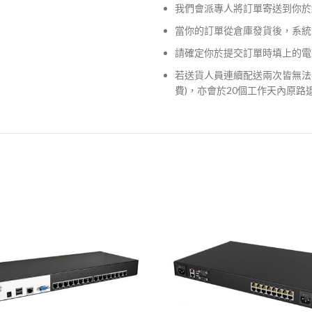
我們會派專人將訂單寄送到你於
當你的訂單從倉庫發貨後，系統
請確定你於提交訂單時填上的電
若送貨人員連續配送兩次皆無法
費)，亦會於20個工作天內原路