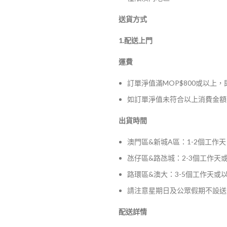
送貨方式
1.配送上門
運費
訂單淨值滿MOP$800或以上
如訂單淨值未符合以上消費金額，
出貨時間
澳門區&新城A區：1-2個工作天
氹仔區&路氹城：2-3個工作天
路環區&澳大：3-5個工作天或
請注意星期日及公眾假期不設送
配送詳情