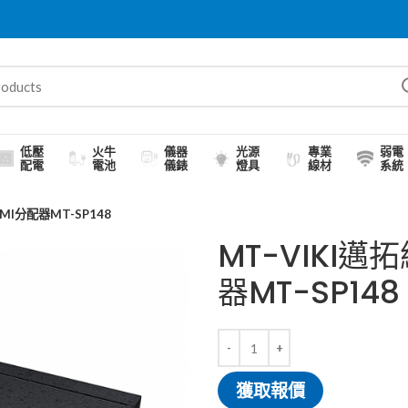
低壓
火牛
儀器
光源
專業
弱電
配電
電池
儀錶
燈具
線材
系統
MI分配器MT-SP148
MT-VIKI
器MT-SP148
獲取報價