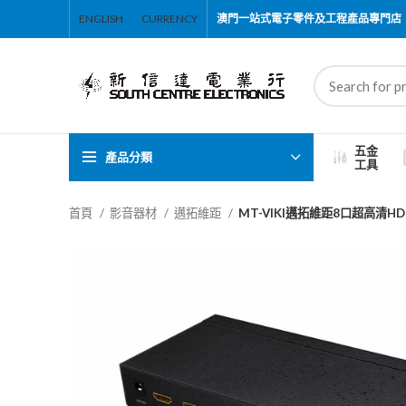
ENGLISH
CURRENCY
澳門一站式電子零件及工程產品專門店
五金
產品分類
工具
首頁
影音器材
邁拓維距
MT-VIKI邁拓維距8口超高清HD