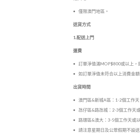
僅限澳門地區。
送貨方式
1.配送上門
運費
訂單淨值滿MOP$800或以上
如訂單淨值未符合以上消費金額，
出貨時間
澳門區&新城A區：1-2個工作天
氹仔區&路氹城：2-3個工作天
路環區&澳大：3-5個工作天或
請注意星期日及公眾假期不設送