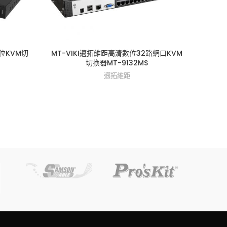
數位KVM切
MT-VIKI邁拓維距高清數位32路網口KVM
MT-
切換器MT-9132MS
邁拓維距