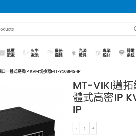
低壓
火牛
儀器
光源
專業
弱電
配電
電池
儀錶
燈具
線材
系統
口一體式高密IP KVM切換器MT-9108MS-IP
MT-VIKI
體式高密IP K
IP