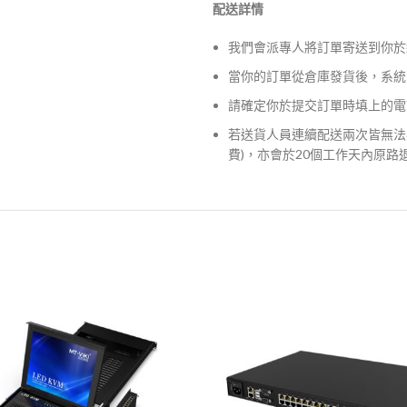
配送詳情
我們會派專人將訂單寄送到你於
當你的訂單從倉庫發貨後，系統
請確定你於提交訂單時填上的電
若送貨人員連續配送兩次皆無法
費)，亦會於20個工作天內原路