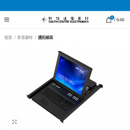
0
/
0.00
首頁
影音器材
邁拓維距
Click to enlarge