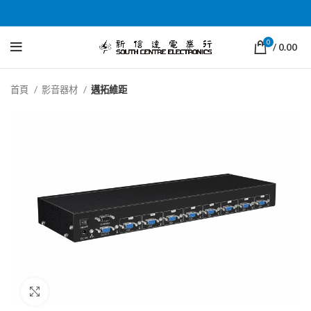
0
/
0.00
首頁
影音器材
邁拓維距
Click to enlarge