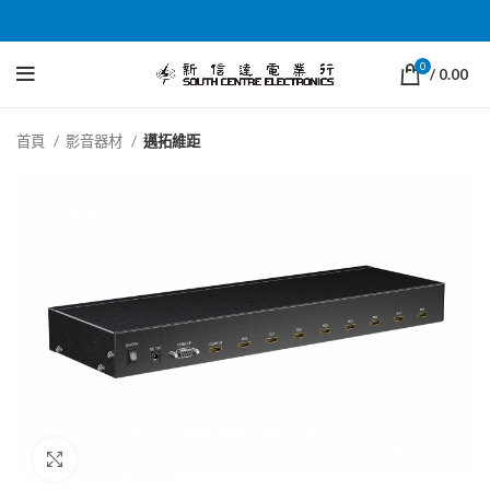
0
/
0.00
首頁
影音器材
邁拓維距
Click to enlarge