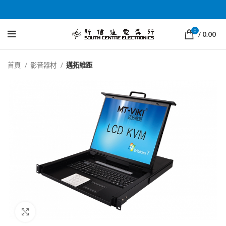
0
/
0.00
首頁
影音器材
邁拓維距
Click to enlarge