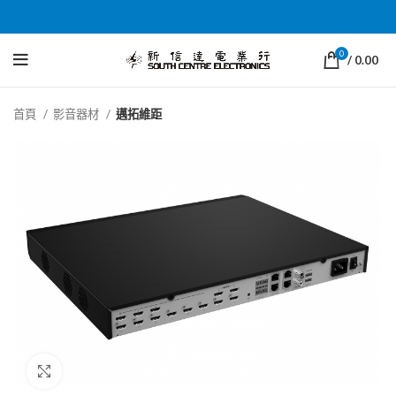
0
/
0.00
首頁
影音器材
邁拓維距
Click to enlarge