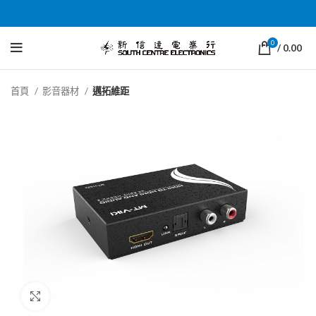
0
/
0.00
首頁
影音器材
邁拓維距
Click to enlarge