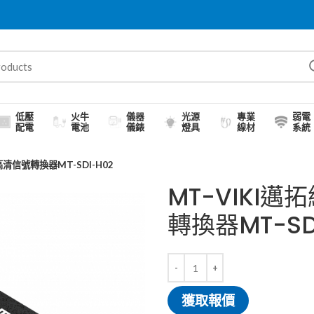
低壓
火牛
儀器
光源
專業
弱電
配電
電池
儀錶
燈具
線材
系統
高清信號轉換器MT-SDI-H02
MT-VIKI邁
轉換器MT-SD
獲取報價