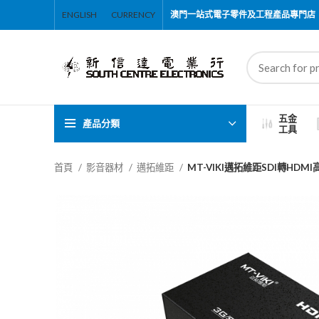
ENGLISH
CURRENCY
澳門一站式電子零件及工程產品專門店
五金
產品分類
工具
首頁
影音器材
邁拓維距
MT-VIKI邁拓維距SDI轉HDMI