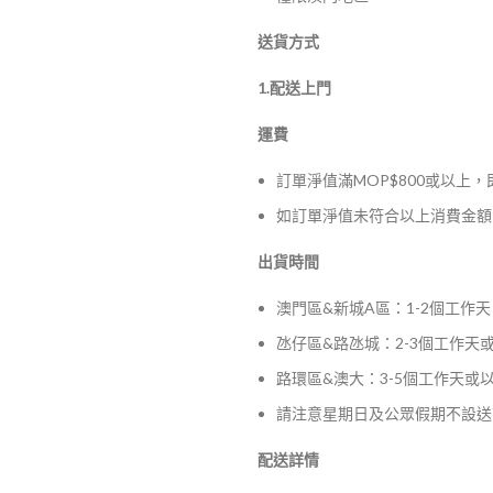
送貨方式
1.配送上門
運費
訂單淨值滿MOP$800或以上
如訂單淨值未符合以上消費金額，
出貨時間
澳門區&新城A區：1-2個工作天
氹仔區&路氹城：2-3個工作天
路環區&澳大：3-5個工作天或
請注意星期日及公眾假期不設送
配送詳情