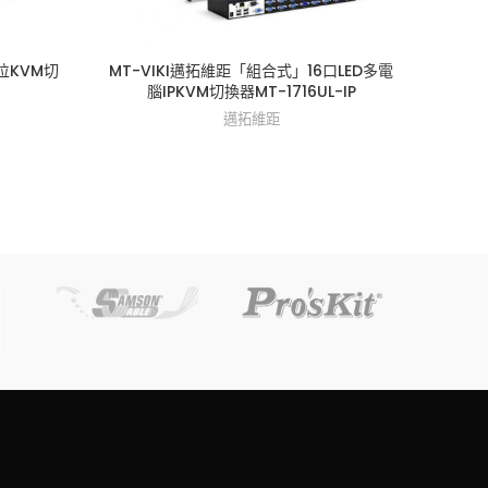
數位KVM切
MT-VIKI邁拓維距「組合式」16口LED多電
MT-
腦IPKVM切換器MT-1716UL-IP
式高密
邁拓維距