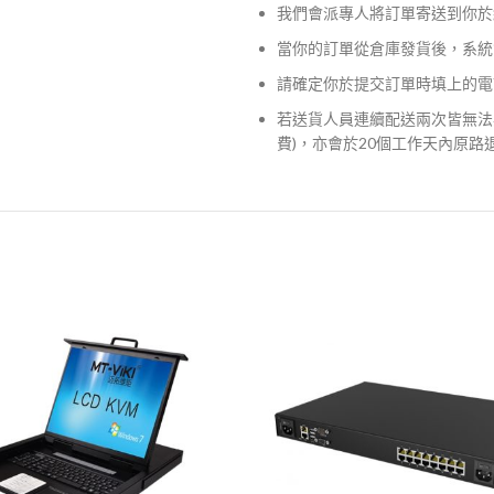
我們會派專人將訂單寄送到你於
當你的訂單從倉庫發貨後，系統
請確定你於提交訂單時填上的電
若送貨人員連續配送兩次皆無法
費)，亦會於20個工作天內原路