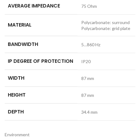
AVERAGE IMPEDANCE
75 Ohm
Polycarbonate: surround
MATERIAL
Polycarbonate: grid plate
BANDWIDTH
5…860 Hz
IP DEGREE OF PROTECTION
IP20
WIDTH
87 mm
HEIGHT
87 mm
DEPTH
34.4 mm
Environment