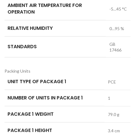
AMBIENT AIR TEMPERATURE FOR
-5…45 °C
OPERATION
RELATIVE HUMIDITY
0…95 %
GB
STANDARDS
17466
Packing Units
UNIT TYPE OF PACKAGE 1
PCE
NUMBER OF UNITS IN PACKAGE 1
1
PACKAGE 1 WEIGHT
79.0 g
PACKAGE 1 HEIGHT
3.4 cm