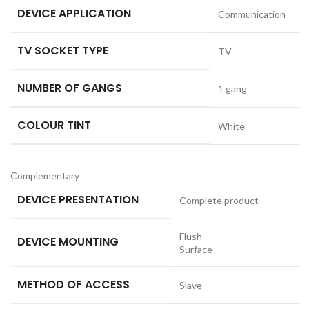
DEVICE APPLICATION
Communication
TV SOCKET TYPE
TV
NUMBER OF GANGS
1 gang
COLOUR TINT
White
Complementary
DEVICE PRESENTATION
Complete product
Flush
DEVICE MOUNTING
Surface
METHOD OF ACCESS
Slave