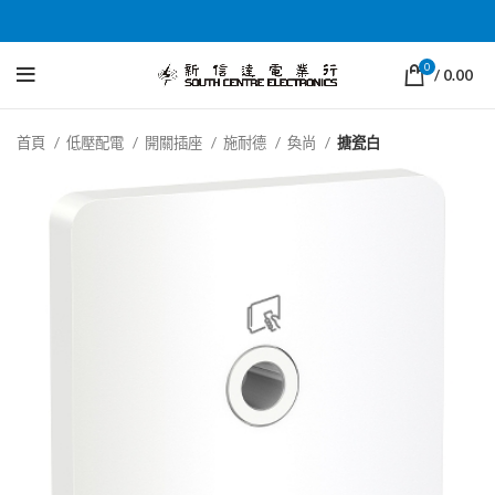
0
/
0.00
首頁
低壓配電
開關插座
施耐德
奐尚
搪瓷白