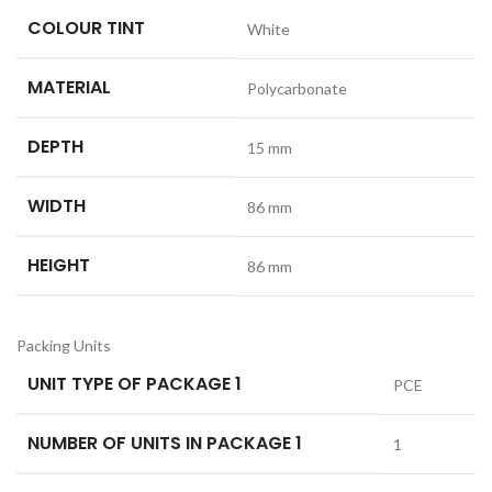
COLOUR TINT
White
MATERIAL
Polycarbonate
DEPTH
15 mm
WIDTH
86 mm
HEIGHT
86 mm
Packing Units
UNIT TYPE OF PACKAGE 1
PCE
NUMBER OF UNITS IN PACKAGE 1
1