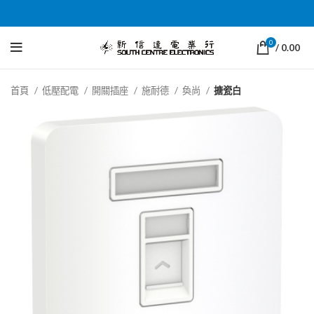
0
/
0.00
首頁
低壓配電
開關插座
施耐德
奐尚
搪瓷白