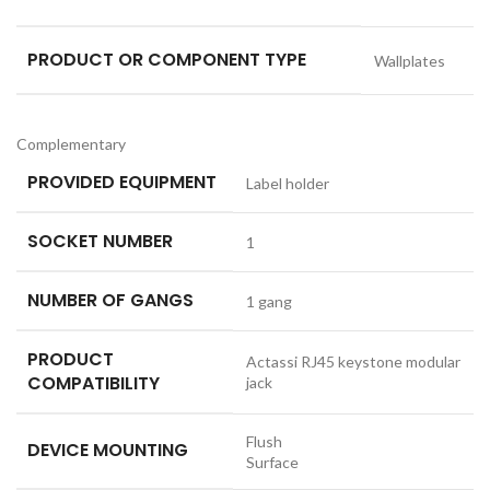
PRODUCT OR COMPONENT TYPE
Wallplates
Complementary
PROVIDED EQUIPMENT
Label holder
SOCKET NUMBER
1
NUMBER OF GANGS
1 gang
PRODUCT
Actassi RJ45 keystone modular
COMPATIBILITY
jack
Flush
DEVICE MOUNTING
Surface